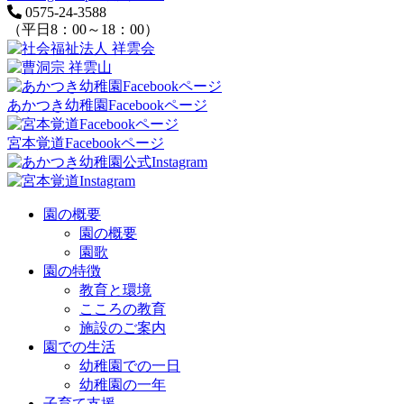
0575-24-3588
（平日8：00～18：00）
あかつき幼稚園Facebookページ
宮本覚道Facebookページ
園の概要
園の概要
園歌
園の特徴
教育と環境
こころの教育
施設のご案内
園での生活
幼稚園での一日
幼稚園の一年
子育て支援