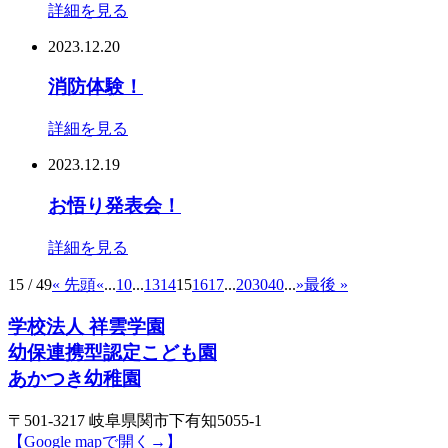
詳細を見る
2023.12.20
消防体験！
詳細を見る
2023.12.19
お悟り発表会！
詳細を見る
15 / 49
« 先頭
«
...
10
...
13
14
15
16
17
...
20
30
40
...
»
最後 »
学校法人 祥雲学園
幼保連携型認定こども園
あかつき幼稚園
〒501-3217 岐阜県関市下有知5055-1
【Google mapで開く→】