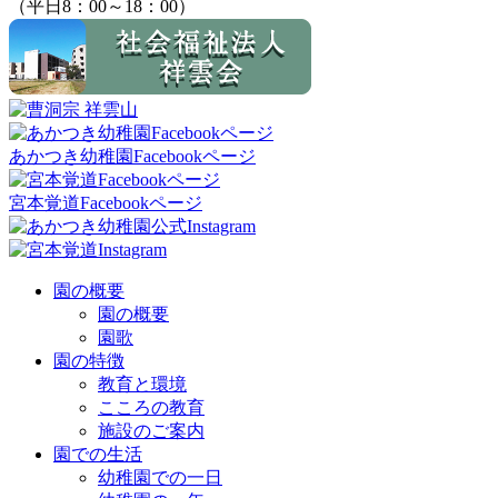
（平日8：00～18：00）
あかつき幼稚園Facebookページ
宮本覚道Facebookページ
園の概要
園の概要
園歌
園の特徴
教育と環境
こころの教育
施設のご案内
園での生活
幼稚園での一日