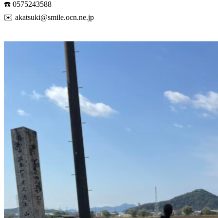
☎️ 0575243588
✉️ akatsuki@smile.ocn.ne.jp