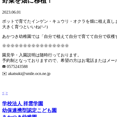
野菜を畑に移植！
2023.06.01
ポットで育てたインゲン・キュウリ・オクラを畑に植え直しま
大きく育つといいね(^-^)
あかつき幼稚園では「自分で植えて自分で育てて自分で収穫
🌞🌞🌞🌞🌞🌞🌞🌞🌞🌞🌞🌞🌞🌞🌞🌞
園見学・入園説明は随時行っております。
予約制となっておりますので、希望の方はお電話またはメー
☎️ 0575243588
✉️ akatsuki@smile.ocn.ne.jp
<
>
学校法人 祥雲学園
幼保連携型認定こども園