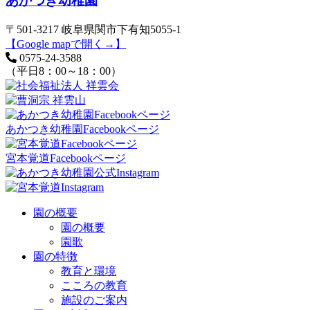
あかつき幼稚園
〒501-3217 岐阜県関市下有知5055-1
【Google mapで開く→】
0575-24-3588
（平日8：00～18：00）
あかつき幼稚園Facebookページ
宮本覚道Facebookページ
園の概要
園の概要
園歌
園の特徴
教育と環境
こころの教育
施設のご案内